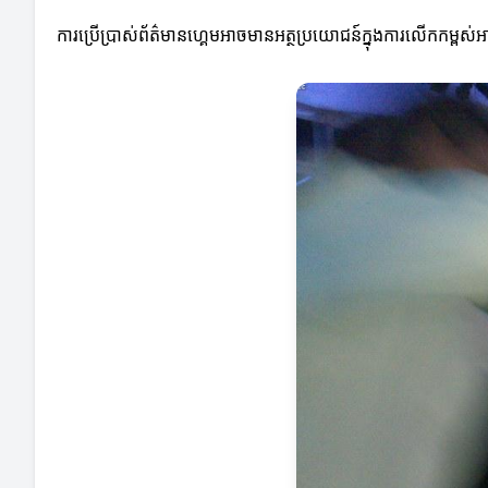
ការប្រើប្រាស់ព័ត៌មានហ្គេមអាចមានអត្ថប្រយោជន៍ក្នុងការលើកកម្ពស់អាជ