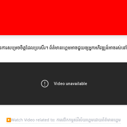
វើឲ្យមានការសម្រេចចិត្តដែលប្រសើរ។ ព័ត៌មានហ្គេមអាចជួយឲ្យអ្នកអភិវឌ្ឍន៍អាចរ
▶
Watch Video related to: ការលើកកម្ពស់វិស័យហ្គេមដោយព័ត៌មានហ្គេម