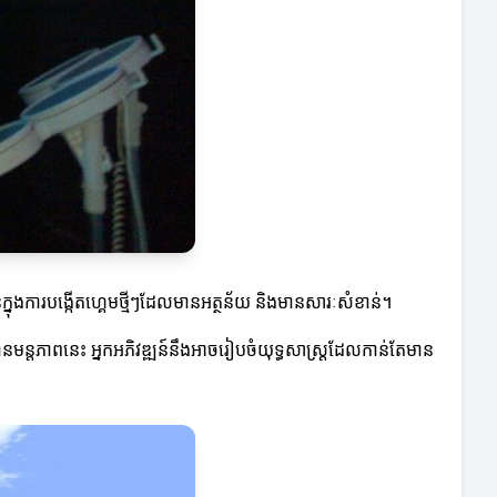
្ឍន៍ក្នុងការបង្កើតហ្គេមថ្មីៗដែលមានអត្ថន័យ និងមានសារៈសំខាន់។
ានមន្តភាពនេះ អ្នកអភិវឌ្ឍន៍នឹងអាចរៀបចំយុទ្ធសាស្ត្រដែលកាន់តែមាន