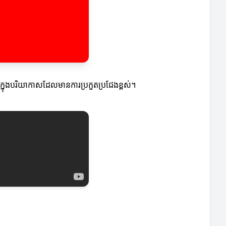
ស់នៅក្នុងបរិយាកាសដែលមានការប្រកួតប្រជែងខ្ពស់។