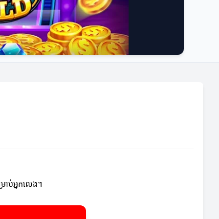
្រាប់អ្នកលេង។