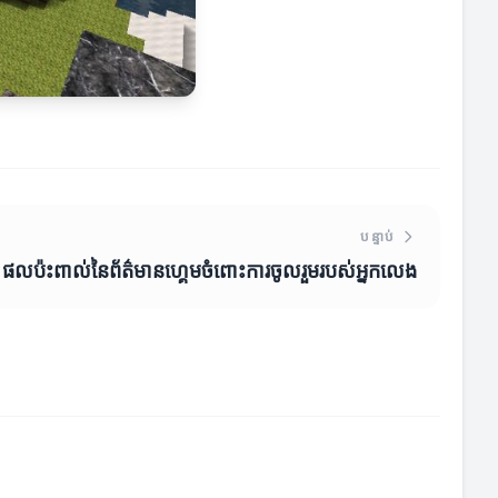
បន្ទាប់
ផលប៉ះពាល់នៃព័ត៌មានហ្គេមចំពោះការចូលរួមរបស់អ្នកលេង