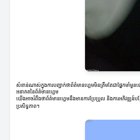
សំខាន់ណាស់ក្នុងការបញ្ជាក់ថាព័ត៌មានហ្គេមមិនត្រឹមតែជាផ្នែកមាំមួនទេ 
អនាគតនៃព័ត៌មានហ្គេម
យើងអាចរំពឹងថាព័ត៌មានហ្គេមនឹងមានការប្រែប្រួល និងការអភិវឌ្ឍន៍ប
ប្រសិទ្ធភាព។