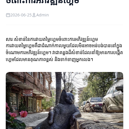
2026-06-25
Admin
សារៈសំខាន់នៃការវាយតម្លៃហ្គេមចំពោះការអភិវឌ្ឍន៍ហ្គេម
ការវាយតម្លៃហ្គេមគឺជាដំណាក់កាលមួយដែលមិនអាចអន់បង់បាននៅក្នុង
ចំណោមការអភិវឌ្ឍន៍ហ្គេម។ វាជាគន្លងដ៏សំខាន់ដែលនាំឱ្យមានការបង្កើត
ហ្គេមដែលមានគុណភាពខ្ពស់ និងទាក់ទាញអ្នកលេង។