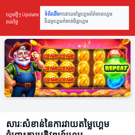
ហ្គេមថ្មីៗ Update
ទំព័រដើម
ការវាយតម្លៃហ្គេម
ព័ត៌មានហ្គេម
រាល់ថ្ងៃ
វីដេអូហ្គេម
កំចាត់ចិត្តហ្គេម
សារៈសំខាន់នៃការវាយតម្លៃហ្គេម
ចំពោះការអភិវឌ្ឍន៍ហ្គេម