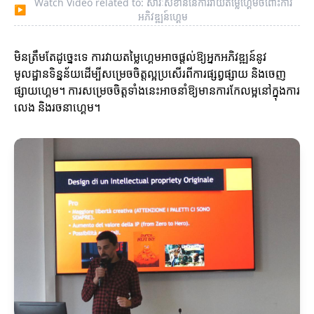
Watch Video related to: សារៈសំខាន់នៃការវាយតម្លៃហ្គេមចំពោះការ
▶
អភិវឌ្ឍន៍ហ្គេម
មិនត្រឹមតែដូច្នេះទេ ការវាយតម្លៃហ្គេមអាចផ្តល់ឱ្យអ្នកអភិវឌ្ឍន៍នូវ
មូលដ្ឋានទិន្នន័យដើម្បីសម្រេចចិត្តល្អប្រសើរពីការផ្សព្វផ្សាយ និងចេញ
ផ្សាយហ្គេម។ ការសម្រេចចិត្តទាំងនេះអាចនាំឱ្យមានការកែលម្អនៅក្នុងការ
លេង និងរចនាហ្គេម។