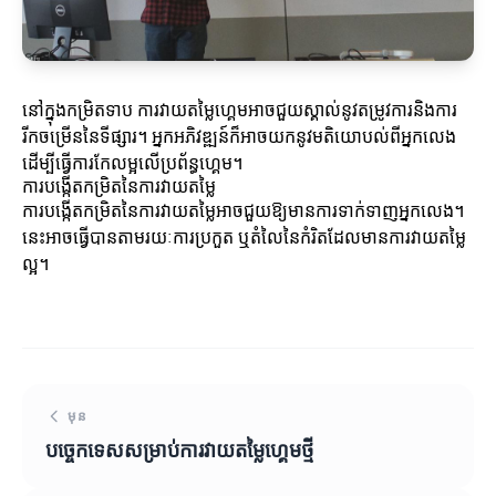
នៅក្នុងកម្រិតទាប ការវាយតម្លៃហ្គេមអាចជួយស្គាល់នូវតម្រូវការនិងការ
រីកចម្រើននៃទីផ្សារ។ អ្នកអភិវឌ្ឍន៍ក៏អាចយកនូវមតិយោបល់ពីអ្នកលេង
ដើម្បីធ្វើការកែលម្អលើប្រព័ន្ធហ្គេម។
ការបង្កើតកម្រិតនៃការវាយតម្លៃ
ការបង្កើតកម្រិតនៃការវាយតម្លៃអាចជួយឱ្យមានការទាក់ទាញអ្នកលេង។
នេះអាចធ្វើបានតាមរយៈការប្រកួត ឬតំលៃនៃកំរិតដែលមានការវាយតម្លៃ
ល្អ។
មុន
បច្ចេកទេសសម្រាប់ការវាយតម្លៃហ្គេមថ្មី