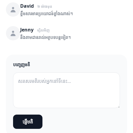
David
២ ម៉ោងមុន
ខ្លឹមសារមានប្រយោជន៍ខ្លាំងណាស់។
Jenny
ម្សិលមិញ
នឹងតាមដានរាល់អត្ថបទបន្តទៀត។
បញ្ចេញមតិ
ផ្ញើមតិ