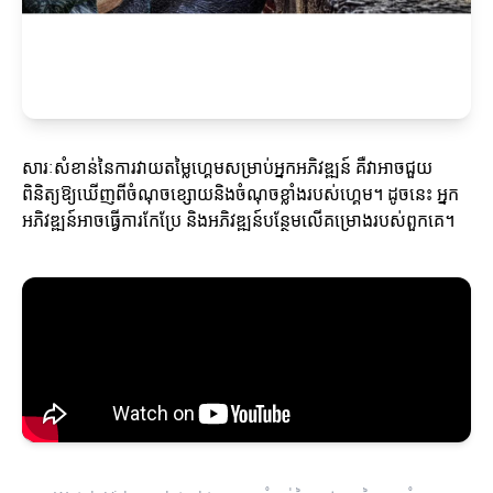
សារៈសំខាន់នៃការវាយតម្លៃហ្គេមសម្រាប់អ្នកអភិវឌ្ឍន៍ គឺវាអាចជួយ
ពិនិត្យឱ្យឃើញពីចំណុចខ្សោយនិងចំណុចខ្លាំងរបស់ហ្គេម។ ដូចនេះ អ្នក
អភិវឌ្ឍន៍អាចធ្វើការកែប្រែ និងអភិវឌ្ឍន៍បន្ថែមលើគម្រោងរបស់ពួកគេ។