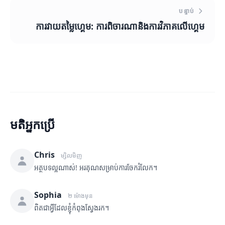
បន្ទាប់
ការវាយតម្លៃហ្គេម: ការពិចារណានិងការវិភាគលើហ្គេម
មតិអ្នកប្រើ
Chris
ម្សិលមិញ
អត្ថបទល្អណាស់! អរគុណសម្រាប់ការចែករំលែក។
Sophia
២ ម៉ោងមុន
ពិតជាអ្វីដែលខ្ញុំកំពុងស្វែងរក។