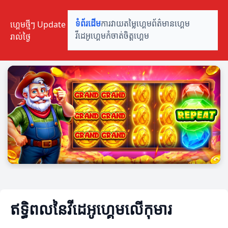
ហ្គេមថ្មីៗ Update
ទំព័រដើម
ការវាយតម្លៃហ្គេម
ព័ត៌មានហ្គេម
រាល់ថ្ងៃ
វីដេអូហ្គេម
កំចាត់ចិត្តហ្គេម
ឥទ្ធិពលនៃវីដេអូហ្គេមលើកុមារ