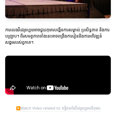
ការលេងវីដេអូហ្គេមអាចជួយកុមារបង្កើនការសម្គាល់ ប្រសិទ្ធភាព និងការ
បញ្ជ្រាប។ ពីរសមត្ថភាពទាំងនេះអាចពង្រឹងការរៀននិងការអភិវឌ្ឍន៍
សង្គមរបស់ពួកគេ។
▶
Watch Video related to: ឥទ្ធិពលនៃវីដេអូហ្គេមលើកុមារ