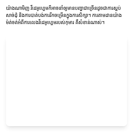
យ៉ាងណាមិញ វីដេអូហ្គេមក៏អាចនាំឲ្យមានបញ្ហាជាច្រើនដូចជាការស្អប់
សាច់ដុំ និងការបាត់បង់ការរីកចម្រើនក្នុងការសិក្សា។ ការតាមដានយ៉ាង
ម៉ត់ចត់អំពីការលេងវីដេអូហ្គេមរបស់កុមារ គឺសំខាន់ណាស់។