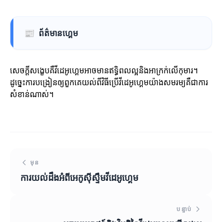
📰
ព័ត៌មានហ្គេម
សេចក្ដីសង្ខេបគឺវីដេអូហ្គេមអាចមានឥទ្ធិពលល្អនិងអាក្រក់លើកុមារ។
ដូច្នេះការបង្រៀនឲ្យពួកគេយល់ពីវិធីប្រើវីដេអូហ្គេមយ៉ាងសមរម្យគឺជាការ
សំខាន់ណាស់។
មុន
ការយល់ដឹងអំពីអេកូស៊ីស្ទឹមវីដេអូហ្គេម
បន្ទាប់