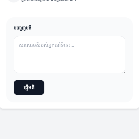
បញ្ចេញមតិ
ផ្ញើមតិ