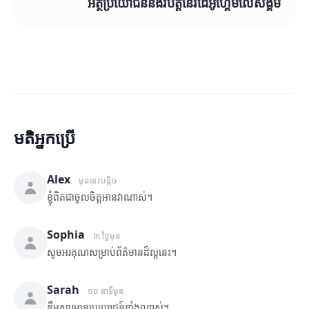
អត្ថប្រយោជន៍និងវិបត្តិនៃវីដេអូហ្គេមលើសង្គម
មតិអ្នកប្រើ
Alex
មុននេះបន្តិច
ខ្ញុំពិតជាចូលចិត្តអានវាណាស់។
Sophia
៣ ថ្ងៃមុន
សូមអរគុណសម្រាប់ព័ត៌មានដ៏ល្អនេះ។
Sarah
១០ នាទីមុន
ខ្លឹមសារមានប្រយោជន៍ខ្លាំងណាស់។