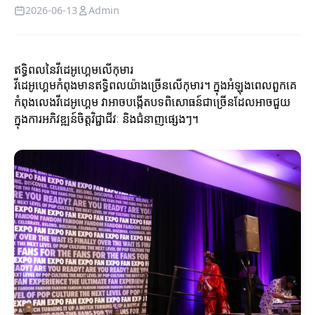
2026-06-13
Admin
ឥទ្ធិពលនៃវីដេអូហ្គេមលើកុមារ
វីដេអូហ្គេមកំពុងមានឥទ្ធិពលយ៉ាងច្រើនលើកុមារ។ ក្នុងអំឡុងពេលពួកគេ
កំពុងលេងវីដេអូហ្គេម វាអាចបង្កើតបទពិសោធន៍ជាច្រើនដែលអាចជួយ
ក្នុងការអភិវឌ្ឍន៍ចិត្តវិជ្ជាជីវៈ និងជំនាញផ្សេងៗ។